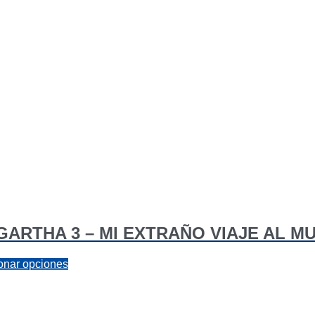
GARTHA 3 – MI EXTRAÑO VIAJE AL 
Este
onar opciones
producto
tiene
0
múltiples
variantes.