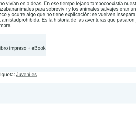
o vivían en aldeas. En ese tiempo lejano tampocoexistía nuest
zabananimales para sobrevivir y los animales salvajes eran u
o y ocurre algo que no tiene explicación: se vuelven inseparab
 amistadprohibida. Es la historia de las aventuras que pasaron
empre.
Libro impreso + eBook
tiqueta:
Juveniles