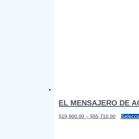
EL MENSAJERO DE A
Price
$
19,900.00
–
$
55,710.00
Selecci
range:
$19,900.0
through