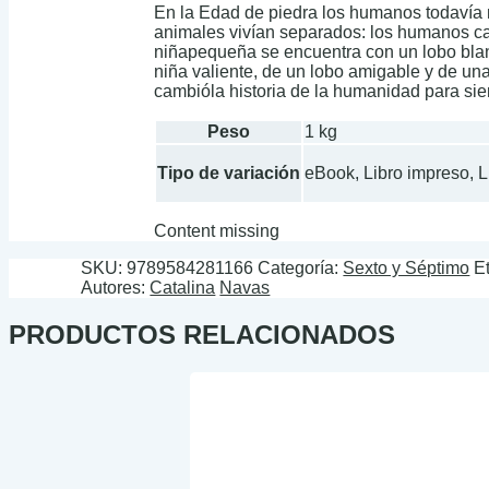
En la Edad de piedra los humanos todavía n
animales vivían separados: los humanos ca
niñapequeña se encuentra con un lobo blanc
niña valiente, de un lobo amigable y de una
cambióla historia de la humanidad para si
Peso
1 kg
Tipo de variación
eBook, Libro impreso, 
Content missing
SKU:
9789584281166
Categoría:
Sexto y Séptimo
E
Autores:
Catalina
Navas
PRODUCTOS RELACIONADOS