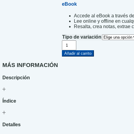
eBook
Accede al eBook a través de 
Lee online y offline en cualq
Resalta, crea notas, extrae c
Tipo de variación
Camino
de
hielo
Añadir al carrito
cantidad
MÁS INFORMACIÓN
Descripción
Índice
Detalles