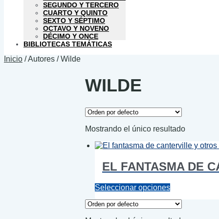
SEGUNDO Y TERCERO
CUARTO Y QUINTO
SEXTO Y SÉPTIMO
OCTAVO Y NOVENO
DÉCIMO Y ONCE
BIBLIOTECAS TEMÁTICAS
Inicio
/
Autores
/
Wilde
WILDE
Mostrando el único resultado
EL FANTASMA DE C
Este
Seleccionar opciones
producto
tiene
múltiples