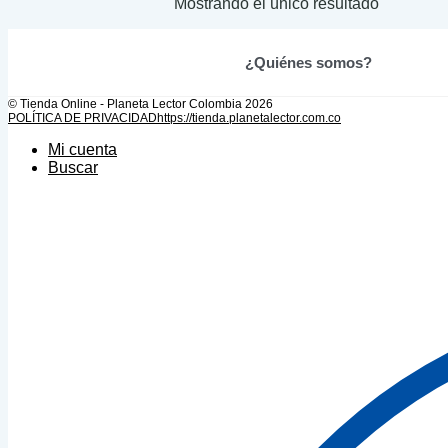
Mostrando el único resultado
variantes.
Las
opciones
se
¿Quiénes somos?
pueden
elegir
© Tienda Online - Planeta Lector Colombia 2026
en
POLÍTICA DE PRIVACIDAD
https://tienda.planetalector.com.co
la
Mi cuenta
página
Buscar
de
producto