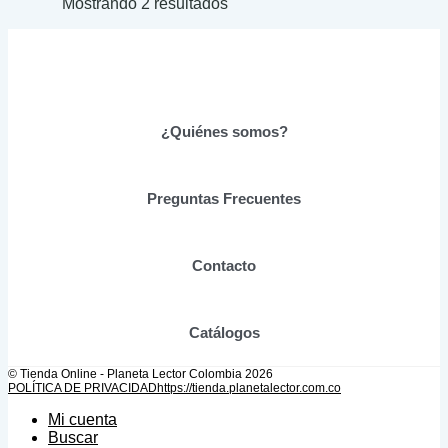
Mostrando 2 resultados
variantes.
la
Las
página
opciones
de
se
producto
pueden
elegir
en
¿Quiénes somos?
la
página
de
producto
Preguntas Frecuentes
Contacto
Catálogos
© Tienda Online - Planeta Lector Colombia 2026
POLÍTICA DE PRIVACIDAD
https://tienda.planetalector.com.co
Mi cuenta
Buscar