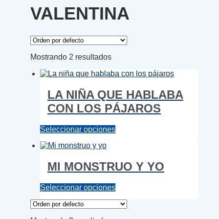
VALENTINA
Mostrando 2 resultados
LA NIÑA QUE HABLABA
CON LOS PÁJAROS
Este
Seleccionar opciones
producto
tiene
múltiples
MI MONSTRUO Y YO
variantes.
Las
opciones
Este
Seleccionar opciones
se
producto
pueden
tiene
elegir
múltiples
en