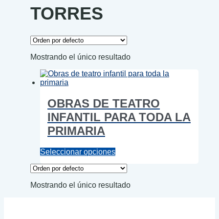
TORRES
Mostrando el único resultado
OBRAS DE TEATRO
INFANTIL PARA TODA LA
PRIMARIA
Este
Seleccionar opciones
producto
tiene
múltiples
Mostrando el único resultado
variantes.
Las
opciones
se