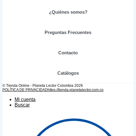
pueden
elegir
¿Quiénes somos?
en
la
página
de
Preguntas Frecuentes
producto
Contacto
Catálogos
© Tienda Online - Planeta Lector Colombia 2026
POLÍTICA DE PRIVACIDAD
https://tienda.planetalector.com.co
Mi cuenta
Buscar