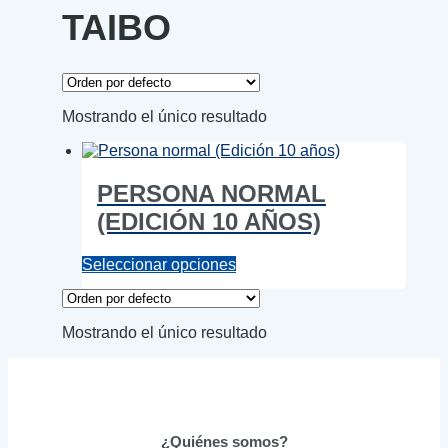
TAIBO
Mostrando el único resultado
PERSONA NORMAL
(EDICIÓN 10 AÑOS)
Este
Seleccionar opciones
producto
tiene
múltiples
Mostrando el único resultado
variantes.
Las
opciones
se
pueden
elegir
¿Quiénes somos?
en