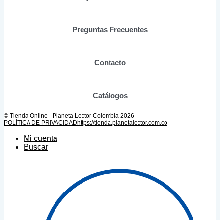
la
página
de
Preguntas Frecuentes
producto
Contacto
Catálogos
© Tienda Online - Planeta Lector Colombia 2026
POLÍTICA DE PRIVACIDAD
https://tienda.planetalector.com.co
Mi cuenta
Buscar