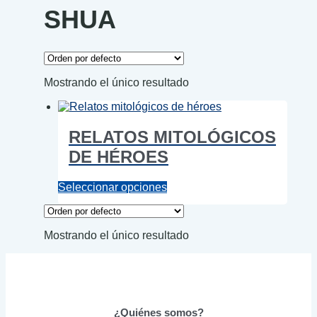
SHUA
Mostrando el único resultado
RELATOS MITOLÓGICOS
DE HÉROES
Este
Seleccionar opciones
producto
tiene
múltiples
Mostrando el único resultado
variantes.
Las
opciones
se
pueden
elegir
¿Quiénes somos?
en