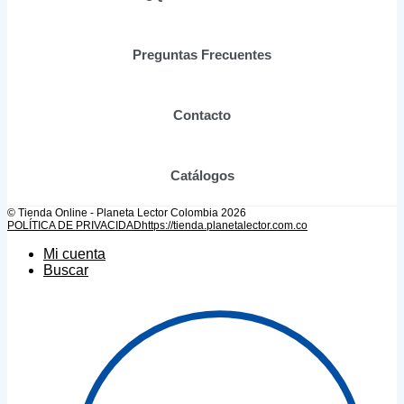
la
página
de
Preguntas Frecuentes
producto
Contacto
Catálogos
© Tienda Online - Planeta Lector Colombia 2026
POLÍTICA DE PRIVACIDAD
https://tienda.planetalector.com.co
Mi cuenta
Buscar