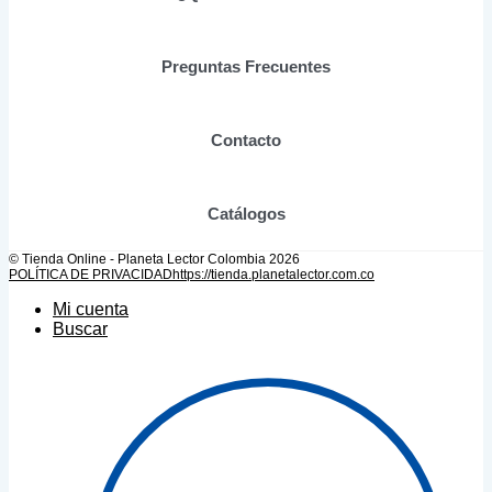
la
página
de
Preguntas Frecuentes
producto
Contacto
Catálogos
© Tienda Online - Planeta Lector Colombia 2026
POLÍTICA DE PRIVACIDAD
https://tienda.planetalector.com.co
Mi cuenta
Buscar