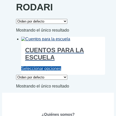
RODARI
Mostrando el único resultado
CUENTOS PARA LA
ESCUELA
Este
Seleccionar opciones
producto
tiene
múltiples
Mostrando el único resultado
variantes.
Las
opciones
se
pueden
elegir
¿Quiénes somos?
en