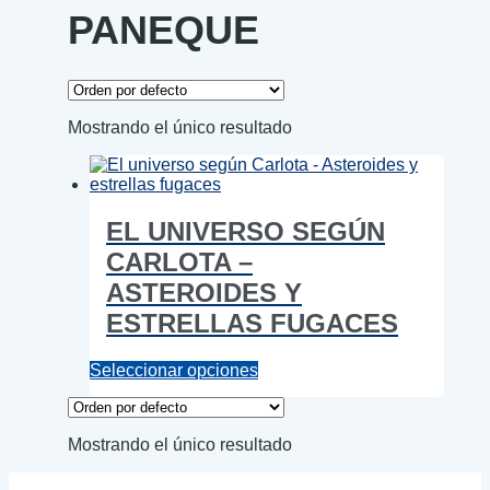
PANEQUE
Mostrando el único resultado
EL UNIVERSO SEGÚN
CARLOTA –
ASTEROIDES Y
ESTRELLAS FUGACES
Este
Seleccionar opciones
producto
tiene
múltiples
Mostrando el único resultado
variantes.
Las
opciones