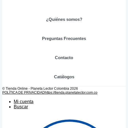
se
pueden
elegir
¿Quiénes somos?
en
la
página
de
Preguntas Frecuentes
producto
Contacto
Catálogos
© Tienda Online - Planeta Lector Colombia 2026
POLÍTICA DE PRIVACIDAD
https://tienda.planetalector.com.co
Mi cuenta
Buscar