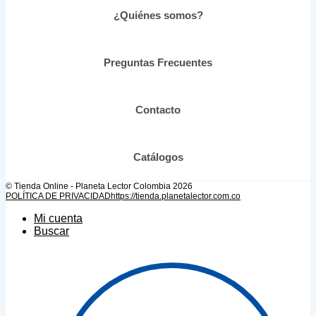
elegir
¿Quiénes somos?
en
la
página
de
Preguntas Frecuentes
producto
Contacto
Catálogos
© Tienda Online - Planeta Lector Colombia 2026
POLÍTICA DE PRIVACIDAD
https://tienda.planetalector.com.co
Mi cuenta
Buscar