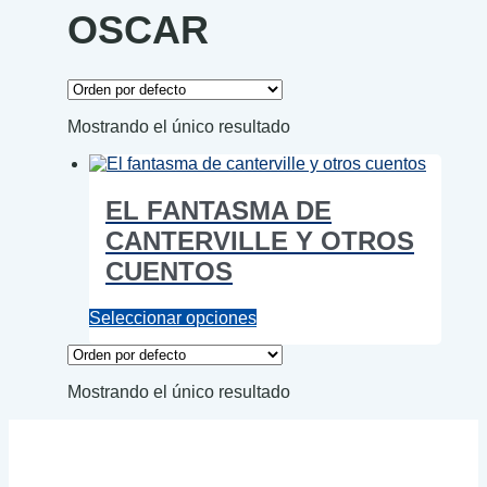
OSCAR
Mostrando el único resultado
EL FANTASMA DE
CANTERVILLE Y OTROS
CUENTOS
Este
Seleccionar opciones
producto
tiene
múltiples
Mostrando el único resultado
variantes.
Las
opciones
se
pueden