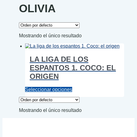
OLIVIA
Mostrando el único resultado
LA LIGA DE LOS
ESPANTOS 1. COCO: EL
ORIGEN
Este
Seleccionar opciones
producto
tiene
múltiples
Mostrando el único resultado
variantes.
Las
opciones
se
pueden