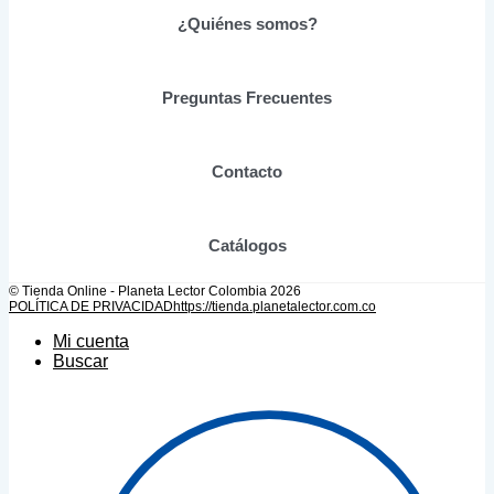
elegir
¿Quiénes somos?
en
la
página
de
Preguntas Frecuentes
producto
Contacto
Catálogos
© Tienda Online - Planeta Lector Colombia 2026
POLÍTICA DE PRIVACIDAD
https://tienda.planetalector.com.co
Mi cuenta
Buscar