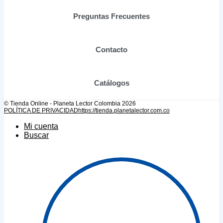
página
de
Preguntas Frecuentes
producto
Contacto
Catálogos
© Tienda Online - Planeta Lector Colombia 2026
POLÍTICA DE PRIVACIDAD
https://tienda.planetalector.com.co
Mi cuenta
Buscar