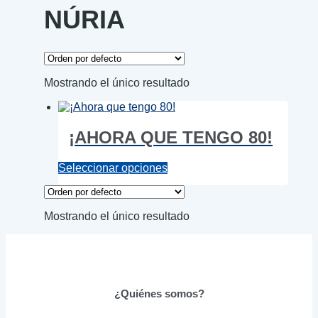
NÚRIA
Mostrando el único resultado
¡AHORA QUE TENGO 80!
Este
Seleccionar opciones
producto
tiene
múltiples
Mostrando el único resultado
variantes.
Las
opciones
se
pueden
elegir
¿Quiénes somos?
en
la