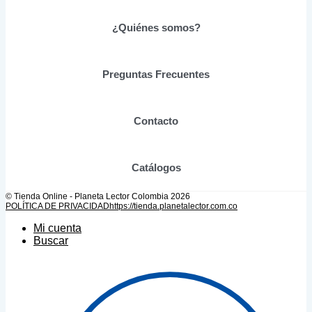
pueden
elegir
¿Quiénes somos?
en
la
página
de
Preguntas Frecuentes
producto
Contacto
Catálogos
© Tienda Online - Planeta Lector Colombia 2026
POLÍTICA DE PRIVACIDAD
https://tienda.planetalector.com.co
Mi cuenta
Buscar