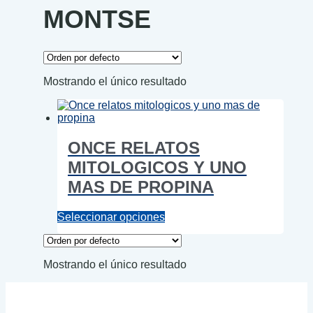
MONTSE
Mostrando el único resultado
ONCE RELATOS
MITOLOGICOS Y UNO
MAS DE PROPINA
Este
Seleccionar opciones
producto
tiene
múltiples
Mostrando el único resultado
variantes.
Las
opciones
se