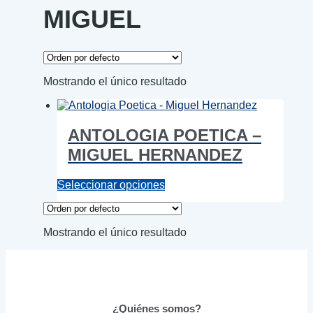
MIGUEL
Mostrando el único resultado
ANTOLOGIA POETICA –
MIGUEL HERNANDEZ
Este
Seleccionar opciones
producto
tiene
múltiples
Mostrando el único resultado
variantes.
Las
opciones
se
pueden
elegir
¿Quiénes somos?
en