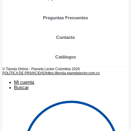
la
página
de
Preguntas Frecuentes
producto
Contacto
Catálogos
© Tienda Online - Planeta Lector Colombia 2026
POLÍTICA DE PRIVACIDAD
https://tienda.planetalector.com.co
Mi cuenta
Buscar