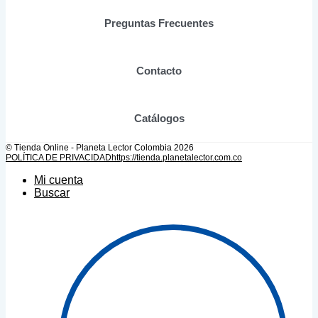
página
de
Preguntas Frecuentes
producto
Contacto
Catálogos
© Tienda Online - Planeta Lector Colombia 2026
POLÍTICA DE PRIVACIDAD
https://tienda.planetalector.com.co
Mi cuenta
Buscar