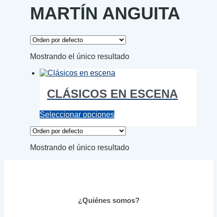
MARTÍN ANGUITA
Mostrando el único resultado
CLÁSICOS EN ESCENA
Este
Seleccionar opciones
producto
tiene
múltiples
Mostrando el único resultado
variantes.
Las
opciones
se
pueden
elegir
¿Quiénes somos?
en
la