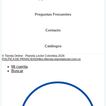
la
página
de
Preguntas Frecuentes
producto
Contacto
Catálogos
© Tienda Online - Planeta Lector Colombia 2026
POLÍTICA DE PRIVACIDAD
https://tienda.planetalector.com.co
Mi cuenta
Buscar