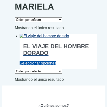
MARIELA
Mostrando el único resultado
EL VIAJE DEL HOMBRE
DORADO
Este
Seleccionar opciones
producto
tiene
múltiples
Mostrando el único resultado
variantes.
Las
opciones
se
pueden
elegir
¿Quiénes somos?
en