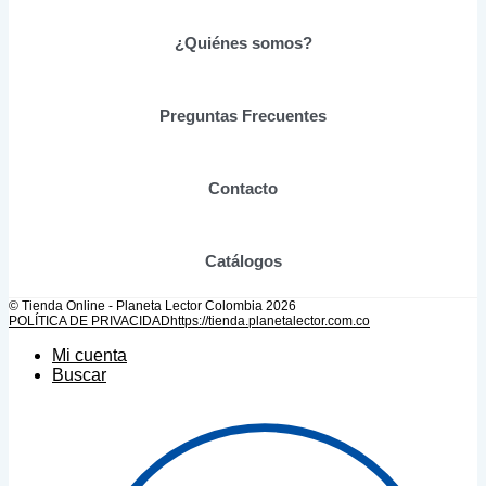
pueden
elegir
¿Quiénes somos?
en
la
página
de
Preguntas Frecuentes
producto
Contacto
Catálogos
© Tienda Online - Planeta Lector Colombia 2026
POLÍTICA DE PRIVACIDAD
https://tienda.planetalector.com.co
Mi cuenta
Buscar