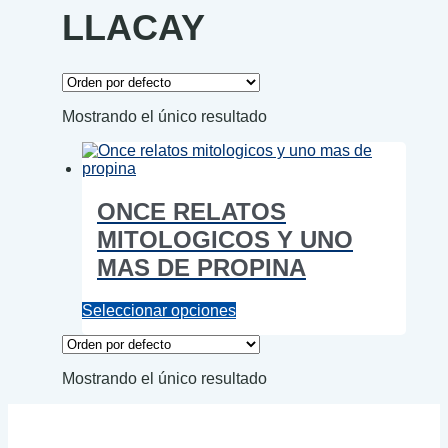
LLACAY
Mostrando el único resultado
ONCE RELATOS
MITOLOGICOS Y UNO
MAS DE PROPINA
Este
Seleccionar opciones
producto
tiene
múltiples
Mostrando el único resultado
variantes.
Las
opciones
se