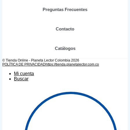
página
de
Preguntas Frecuentes
producto
Contacto
Catálogos
© Tienda Online - Planeta Lector Colombia 2026
POLÍTICA DE PRIVACIDAD
https://tienda.planetalector.com.co
Mi cuenta
Buscar