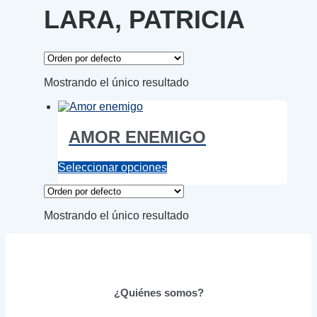
LARA, PATRICIA
Mostrando el único resultado
AMOR ENEMIGO
Este
Seleccionar opciones
producto
tiene
múltiples
Mostrando el único resultado
variantes.
Las
opciones
se
pueden
elegir
¿Quiénes somos?
en
la