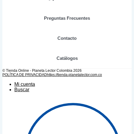
la
página
de
Preguntas Frecuentes
producto
Contacto
Catálogos
© Tienda Online - Planeta Lector Colombia 2026
POLÍTICA DE PRIVACIDAD
https://tienda.planetalector.com.co
Mi cuenta
Buscar