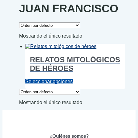
JUAN FRANCISCO
Mostrando el único resultado
RELATOS MITOLÓGICOS
DE HÉROES
Este
Seleccionar opciones
producto
tiene
múltiples
Mostrando el único resultado
variantes.
Las
opciones
se
pueden
elegir
¿Quiénes somos?
en