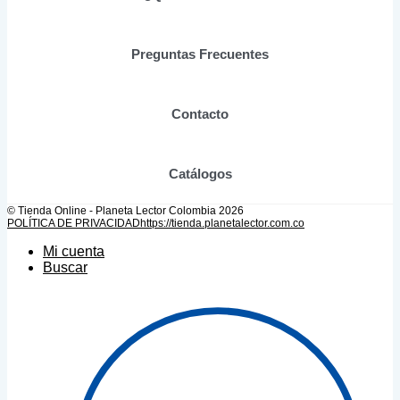
la
página
de
Preguntas Frecuentes
producto
Contacto
Catálogos
© Tienda Online - Planeta Lector Colombia 2026
POLÍTICA DE PRIVACIDAD
https://tienda.planetalector.com.co
Mi cuenta
Buscar