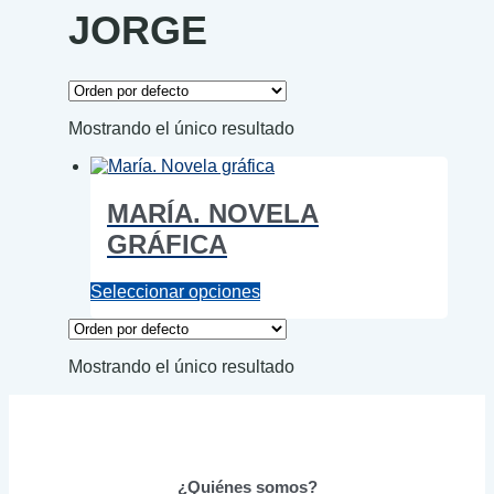
JORGE
Mostrando el único resultado
MARÍA. NOVELA
GRÁFICA
Este
Seleccionar opciones
producto
tiene
múltiples
Mostrando el único resultado
variantes.
Las
opciones
se
pueden
elegir
¿Quiénes somos?
en