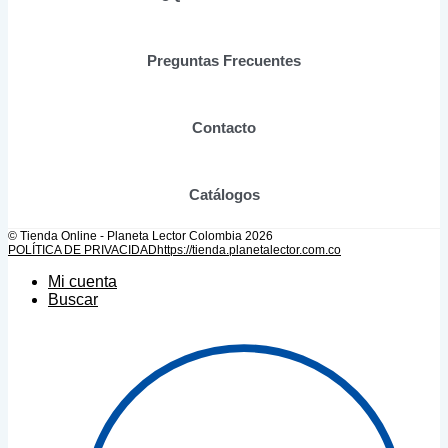
la
página
de
Preguntas Frecuentes
producto
Contacto
Catálogos
© Tienda Online - Planeta Lector Colombia 2026
POLÍTICA DE PRIVACIDAD
https://tienda.planetalector.com.co
Mi cuenta
Buscar