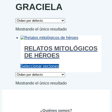
GRACIELA
Mostrando el único resultado
RELATOS MITOLÓGICOS
DE HÉROES
Este
Seleccionar opciones
producto
tiene
múltiples
Mostrando el único resultado
variantes.
Las
opciones
se
pueden
elegir
¿Quiénes somos?
en