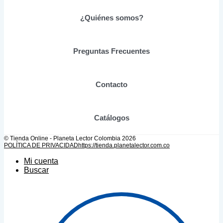
pueden
elegir
¿Quiénes somos?
en
la
página
de
Preguntas Frecuentes
producto
Contacto
Catálogos
© Tienda Online - Planeta Lector Colombia 2026
POLÍTICA DE PRIVACIDAD
https://tienda.planetalector.com.co
Mi cuenta
Buscar