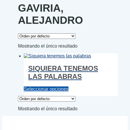
GAVIRIA,
ALEJANDRO
Mostrando el único resultado
SIQUIERA TENEMOS
LAS PALABRAS
Este
Seleccionar opciones
producto
tiene
múltiples
Mostrando el único resultado
variantes.
Las
opciones
se