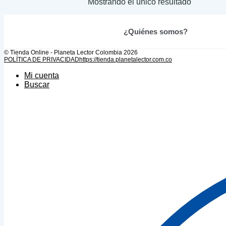
Mostrando el único resultado
variantes.
Las
opciones
se
¿Quiénes somos?
pueden
elegir
© Tienda Online - Planeta Lector Colombia 2026
en
POLÍTICA DE PRIVACIDAD
https://tienda.planetalector.com.co
la
Mi cuenta
página
Buscar
de
producto