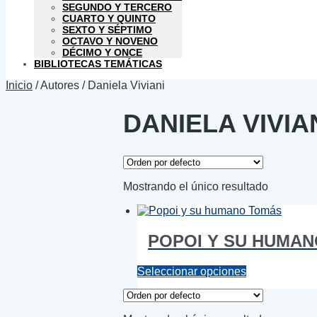
SEGUNDO Y TERCERO
CUARTO Y QUINTO
SEXTO Y SÉPTIMO
OCTAVO Y NOVENO
DÉCIMO Y ONCE
BIBLIOTECAS TEMÁTICAS
Inicio
/
Autores
/
Daniela Viviani
DANIELA VIVIA
Mostrando el único resultado
POPOI Y SU HUMA
Este
Seleccionar opciones
producto
tiene
múltiples