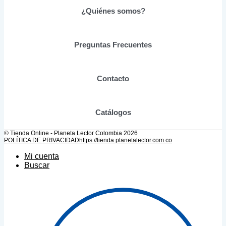
elegir
¿Quiénes somos?
en
la
página
de
Preguntas Frecuentes
producto
Contacto
Catálogos
© Tienda Online - Planeta Lector Colombia 2026
POLÍTICA DE PRIVACIDAD
https://tienda.planetalector.com.co
Mi cuenta
Buscar