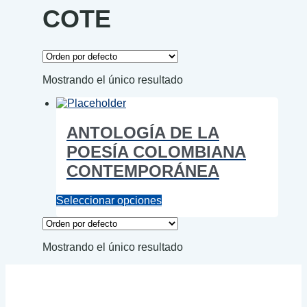
COTE
Mostrando el único resultado
ANTOLOGÍA DE LA
POESÍA COLOMBIANA
CONTEMPORÁNEA
Este
Seleccionar opciones
producto
tiene
múltiples
Mostrando el único resultado
variantes.
Las
opciones
se
pueden