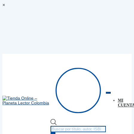
×
MI
Ir
Ir
CUENT
a
al
la
contenido
navegación
Búsqueda
de