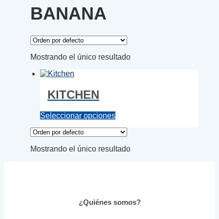
BANANA
Mostrando el único resultado
KITCHEN
Este
Seleccionar opciones
producto
tiene
múltiples
Mostrando el único resultado
variantes.
Las
opciones
se
pueden
elegir
¿Quiénes somos?
en
la