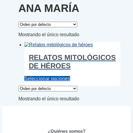
ANA MARÍA
Mostrando el único resultado
RELATOS MITOLÓGICOS
DE HÉROES
Este
Seleccionar opciones
producto
tiene
múltiples
Mostrando el único resultado
variantes.
Las
opciones
se
pueden
elegir
¿Quiénes somos?
en