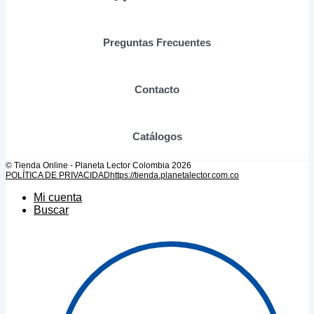
la
página
de
Preguntas Frecuentes
producto
Contacto
Catálogos
© Tienda Online - Planeta Lector Colombia 2026
POLÍTICA DE PRIVACIDAD
https://tienda.planetalector.com.co
Mi cuenta
Buscar